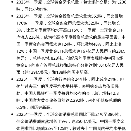
2025年一季度，全球黄金需求总量（包含场外交易）为1,206
吨，同比小增1%。
2025年一季度，全球黄金投资总需求量为552吨，同比暴增
170%；一季度，全球金条金币总需求为325吨，同比增长
3%，比五年季度平均水平高出15%；一季度，全球黄金ETF
净流入226吨，成为推高本季度投资总需求的最主要因素。中
国一季度金条金币需求达124吨，环比激增48%，同比上涨
12%；中国一季度黄金ETF总需求达167亿元人民币（约23亿
美元），总持仓增加23吨。创纪录的季度表现推动中国市场
黄金ETF的资产管理总规模和总持仓分别达到1,010亿元人民
币（约139亿美元）和138吨的历史新高。
2025年一季度，全球央行净购金244 吨，同比减少21%，但
仍与过去三年的季度平均水平持平，表明购金态势依旧强
劲。中国人民银行一季度每月均公布购金，总计增持12.8
吨，中国官方黄金储备目前达2,292吨，占外汇储备总额的
6.5%，创历史新高。
2025年一季度，全球金饰消费总量同比下降21%至380吨，
但金饰消费额依然增长了9%，达350 亿美元。中国一季度金
饰需求同比锐减32%至125吨，较过去十年同期的平均水平低