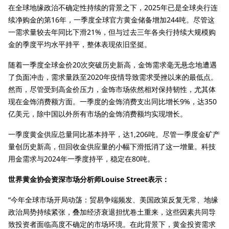
在全球地缘政治不确定性持续的背景之下，2025年已是全球央行连
续净购金的第16年，一季度全球官方黄金储备增加244吨。尽管这
一需求量较去年同比下滑21%，但与过去三年各央行持续大规模购
金的季度平均水平持平，整体表现依旧坚挺。
随着一季度全球金价20次突破历史新高，金饰需求毫无悬念地遭遇
了负面冲击，需求量跌至2020年疫情导致需求受挫以来的最低点。
然而，尽管受到高金价压力，金饰市场依然相对保持韧性，尤其体
现在金饰消费额方面。一季度的金饰消费支出同比增长9%，达350
亿美元，除中国以外所有市场的金饰消费额均实现增长。
一季度黄金供应总量同比基本持平，达1,206吨。尽管一季度金矿产
量创历史新高，但回收金供应量的小幅下滑抵消了这一增量。科技
用金需求与2024年一季度持平，稳定在80吨。
世界黄金协会资深市场分析师Louise Street表示：
“今年全球市场开局动荡：贸易争端频发、美国政策反复无常、地缘
政治局势持续紧张，叠加经济衰退担忧卷土重来，这些因素共同导
致投资者面临高度不确定的市场环境。在此背景下，黄金投资需求