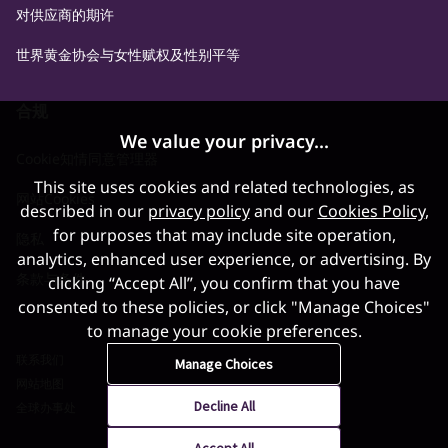
对供应商的期许
世界黄金协会与女性赋权及性别平等
合规
We value your privacy...
Cookie知情同意管理器
This site uses cookies and related technologies, as
网站Cookies
described in our
privacy policy
and our
Cookies Policy
,
for purposes that may include site operation,
隐私
analytics, enhanced user experience, or advertising. By
条款与条件
clicking “Accept All”, you confirm that you have
consented to these policies, or click "Manage Choices"
to manage your cookie preferences.
联系我们
Manage Choices
网站地图
Decline All
全球办事处