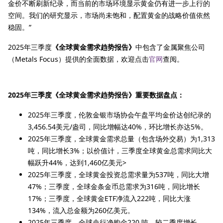
金价不断刷新纪录，而当前的市场环境显示黄金仍有进一步上行的
空间。我们的研究显示，市场尚未饱和，配置黄金的战略价值依然
稳固。”
2025年三季度
《全球黄金需求趋势报告》
中包含了金属聚焦公司
（Metals Focus）提供的全面数据，欢迎点击
官网
查阅。
2025年三季度《全球黄金需求趋势报告》重要数据盘点：
2025年三季度，伦敦金银市场协会午盘平均金价达创纪录的
3,456.54美元/盎司，同比增幅达40%，环比增长亦达5%。
2025年三季度，全球黄金需求总量（包含场外交易）为1,313
吨，同比增长3%；以价值计，三季度全球黄金总需求同比大
幅跃升44%，达到1,460亿美元>
2025年三季度，全球黄金投资总需求量为537吨，同比大增
47%；三季度，全球金条金币总需求为316吨，同比增长
17%；三季度，全球黄金ETF净流入222吨，同比大涨
134%，流入总金额为260亿美元。
2025年三季度，全球央行净购金220 吨，较二季度增长