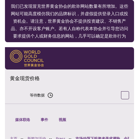
我们已发现冒充世界黄金协会的欺诈网站数量有所增加。这些
网站可能高度模仿我们的品牌标识，并虚假提供登录入口或投
资机会。请注意，世界黄金协会不提供投资建议、不销售产
品、亦不开设客户账户。若有人自称代表本协会并引导您访问
要求提供个人或财务信息的网站，几乎可以确定是欺诈行为
黄金现货价格
等待数据
媒体联络
事件
视频
主页
新闻与活动
Press
市场动荡下投资者寻求避险，全球黄金