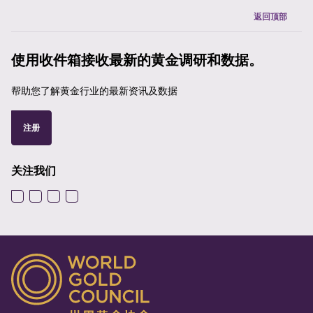
返回顶部
使用收件箱接收最新的黄金调研和数据。
帮助您了解黄金行业的最新资讯及数据
注册
关注我们