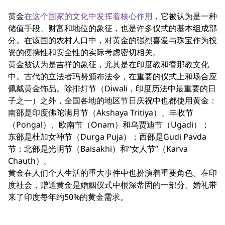
黄金
在这个国家的文化中发挥着核心作用
，它被认为是一种
储值手段、财富和地位的象征，也是许多仪式的基本组成部
分。在该国的农村人口中，对黄金的强烈喜爱与珠宝作为投
资的便携性和安全性的实际考虑密切相关。
黄金被认为是吉祥的象征，尤其是在印度教和耆那教文化
中。古代的立法者玛努颁布法令，在重要的仪式上和场合应
佩戴黄金饰品。除排灯节（Diwali，印度历法中最重要的日
子之一）之外，全国各地的地区节日庆祝中也都使用黄金：
南部是印度佛陀满月节（Akshaya Tritiya）、丰收节
（Pongal）、欧南节（Onam）和乌贾迪节（Ugadi）；
东部是杜加女神节（Durga Puja）；西部是Gudi Pavda
节；北部是光明节（Baisakhi）和“女人节”（Karva
Chauth）。
黄金在人们个人生活的重大事件中也扮演着重要角色。在印
度社会，赠送黄金是婚姻仪式中根深蒂固的一部分。婚礼带
来了印度每年约50%的黄金需求。