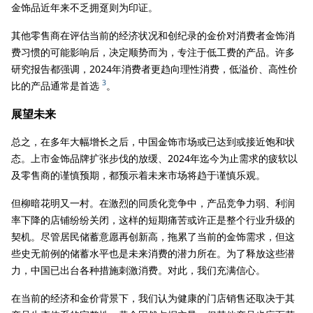
金饰品近年来不乏拥趸则为印证。
其他零售商在评估当前的经济状况和创纪录的金价对消费者金饰消
费习惯的可能影响后，决定顺势而为，专注于低工费的产品。许多
研究报告都强调，2024年消费者更趋向理性消费，低溢价、高性价
3
比的产品通常是首选
。
展望未来
总之，在多年大幅增长之后，中国金饰市场或已达到或接近饱和状
态。上市金饰品牌扩张步伐的放缓、2024年迄今为止需求的疲软以
及零售商的谨慎预期，都预示着未来市场将趋于谨慎乐观。
但柳暗花明又一村。在激烈的同质化竞争中，产品竞争力弱、利润
率下降的店铺纷纷关闭，这样的短期痛苦或许正是整个行业升级的
契机。尽管居民储蓄意愿再创新高，拖累了当前的金饰需求，但这
些史无前例的储蓄水平也是未来消费的潜力所在。为了释放这些潜
力，中国已出台各种措施刺激消费。对此，我们充满信心。
在当前的经济和金价背景下，我们认为健康的门店销售还取决于其