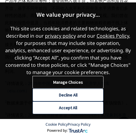
产品生态体系的完整性：黄金固然占据主导，但其他产品也应百花
齐放，基于不同年龄段，不同收入水平和不同审美水平消费者们多
We value your privacy...
样性的选择。而数字化营销和推广的重要性也不容忽视。我们曾在
此前的报告中提及，当前年轻消费者的主要购物旅程依赖于线上体
This site uses cookies and related technologies, as
验和互动。而在适当的线上平台上进行的数字化营销是建立消费者
described in our
privacy policy
and our
Cookies Policy
,
品牌意识度，增强消费者对品牌的信任和互动的重要步骤，这将直
for purposes that may include site operation,
接关系到未来的转化 – 线上或线下。
analytics, enhanced user experience, or advertising. By
我们相信，随着市场周期的变化和产品的不断升级，金饰将继续凭
clicking “Accept All”, you confirm that you have
借其独特的产品设计和美学价值吸引消费者，为零售商带来丰厚的
consented to these policies, or click "Manage Choices"
利润。
to manage your cookie preferences.
Manage Choices
1
详情请见：
2035年中国人口展望及影响 - 经济学人智库
（eiu.com）
Decline All
2
数据来源于中国黄金协会发布的年度《中国黄金首饰市场报告》。
Accept All
3
详情请见：
2024中国消费者展望 - nielseniq-cn
；
从现象到本质，
如今的消费又有了哪些新趋势？_澎湃号·湃客_澎湃新闻-The
Cookie Policy
Privacy Policy
Paper
；
《2024中国青年消费趋势报告》_腾讯新闻（qq.com）
Powered by: