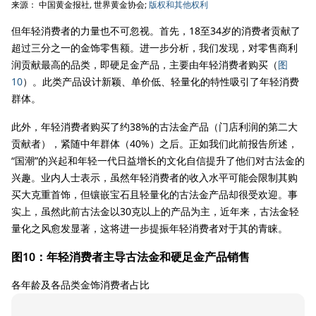
来源： 中国黄金报社, 世界黄金协会;
版权和其他权利
但年轻消费者的力量也不可忽视。首先，18至34岁的消费者贡献了
超过三分之一的金饰零售额。进一步分析，我们发现，对零售商利
润贡献最高的品类，即硬足金产品，主要由年轻消费者购买（
图
10
）。此类产品设计新颖、单价低、轻量化的特性吸引了年轻消费
群体。
此外，年轻消费者购买了约38%的古法金产品（门店利润的第二大
贡献者），紧随中年群体（40%）之后。正如我们此前报告所述，
“国潮”的兴起和年轻一代日益增长的文化自信提升了他们对古法金的
兴趣。业内人士表示，虽然年轻消费者的收入水平可能会限制其购
买大克重首饰，但镶嵌宝石且轻量化的古法金产品却很受欢迎。事
实上，虽然此前古法金以30克以上的产品为主，近年来，古法金轻
量化之风愈发显著，这将进一步提振年轻消费者对于其的青睐。
图10：年轻消费者主导古法金和硬足金产品销售
各年龄及各品类金饰消费者占比