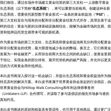
我们相信，通过在场外市场建立黄金结算的第三大支柱⸺上游数字黄金
生态系统（以下简称“
生态系统
”），将可以重塑当前格局。创建这种全新
生态系统，需要依托新型数字黄金形式⸺金条的黄金权益池（“
PGI
”）。
第三大支柱旨在与现有的分配和非分配黄金结算方式并存，其理念基于这
样的信念：黄金与新的法律基础设施相结合，能够为金融市场的交易、投
资和抵押品托管交易带来可观的新机遇。
作为黄金市场的第三大支柱，生态系统和黄金权益池将充分利用分配黄金
和非分配黄金的优势，最大限度地减少各自的弊端。换言之，它们将黄金
发展为一种金融资产，从而弥合前两大支柱之间的机会缺口，使黄金更易
于转让、实现金条的部分持有、避开托管机构的破产风险，并允许以更灵
活的方式将黄金用作抵押品。
本白皮书将深入探讨这一机会缺口，并提出生态系统和黄金权益池作为独
特且及时的解决方案。本白皮书隶属于世界黄金协会发起的行业倡议，由
世界黄金协会与Hilltop Walk Consulting和年利达律师事务所
（Linklaters LLP）合作撰写，并汲取了参与该倡议的领先市场参与者的
真知灼见。
本白皮书阐述的原则和框架具有普适性，也可用于其他商品。通过更广泛