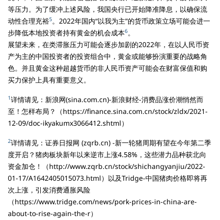
等压力。为了缓冲上述风险，我国央行已开始降准降息，以确保流
5
动性合理充裕
。2022年国内“以我为主”的货币政策立场可能会进一
6
步降低本地投资者持有黄金的机会成本
。
展望未来，在类滞胀压力可能会逐步加剧的2022年，在以人民币资
产为主的中国投资者的投资组合中，黄金或能够扮演重要的战略角
色。并且黄金这种超越货币的非人民币资产可能会在财富保值和购
买力保护上具有重要意义。
1
详情请见：新浪网(sina.com.cn)-新浪财经-消费品涨价潮悄然而
至！怎样布局？（https://finance.sina.com.cn/stock/zldx/2021-
12-09/doc-ikyakumx3066412.shtml）
2
详情请见：证券日报网 (zqrb.cn) -新一轮猪周期有望在今年第二季
度开启？猪肉板块新年以来逆市上涨4.58%，这些潜力品种获北向
资金加仓！（http://www.zqrb.cn/stock/shichangyanjiu/2022-
01-17/A1642405015073.html）以及Tridge-中国猪肉价格即将再
次上涨，引发消费通胀风险
（https://www.tridge.com/news/pork-prices-in-china-are-
about-to-rise-again-the-r）