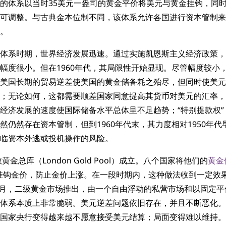
的体系以当时35美元一盎司的黄金平价将美元与黄金挂钩，同
可调整。与古典金本位制不同，该体系允许各国进行资本管制来
。
体系时期，世界经济发展迅速。通过实施凯恩斯主义经济政策，
幅度很小。但在1960年代，其局限性开始显现。尽管幅度较小
美国长期的贸易逆差使美国的黄金储备耗之殆尽，但同时使美元
；无论如何，这都需要顺差国家同意提高其货币对美元的汇率，
经济发展的速度使国际储备水平总体呈不足趋势；“特别提款权”
然仍然存在资本管制，但到1960年代末，其力度相对1950年
临资本外逃或投机操作的风险。
敦黄金总库（London Gold Pool）成立。八个国家将他们的
黄金
挂钩金价，防止金价上涨。在一段时期内，这种做法收到一定效
年3月，二级黄金市场推出，由一个自由浮动的私营市场和以固定
体系本质上非常脆弱。美元逆差问题依旧存在，并且不断恶化。
国家央行变得越来越不愿意接受美元结算；局面变得难以维持。最