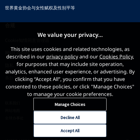
世界黄金协会与女性赋权及性别平等
合规
We value your privacy...
Cookie知情同意管理器
This site uses cookies and related technologies, as
网站Cookies
described in our
privacy policy
and our
Cookies Policy
,
for purposes that may include site operation,
隐私
analytics, enhanced user experience, or advertising. By
条款与条件
clicking “Accept All”, you confirm that you have
consented to these policies, or click "Manage Choices"
to manage your cookie preferences.
联系我们
Manage Choices
网站地图
Decline All
全球办事处
Accept All