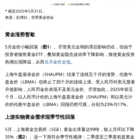
* 截至2025年5月31日。
来源：彭博社，世界黄金协会
黄金涨势暂歇
5月金价小幅回落（
图1
）。尽管美元走弱的滞后影响仍在，但由于
投资者抛售黄金ETF，叠加黄金隐含波动率下降影响，致使黄金投资
热潮出现降温，从而
当月金价走低
。
上海午盘基准金价（SHAUPM）结束了连续五个月的涨势，伦敦午
盘金价（LBMA）也终止了四个月的连续上涨。受人民币对美元显著
升值影响，人民币金价表现不及美元金价。尽管如此，2025年前五
个月，以人民币计价的上海午盘基准金价（SHAUPM）和以美元计
价的伦敦午盘金价（LBMA）回报仍然可观，分别为23%与17%。
上游实物黄金需求现季节性回落
5月，上海黄金交易所（SGE）黄金出库量达99吨，较上月环比下降
35%（
图2
）。这一下滑符合季节性规律：二季度至三季度初是黄金