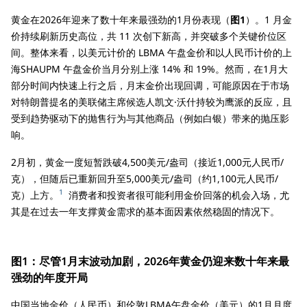
黄金在2026年迎来了数十年来最强劲的1月份表现（
图1
）。1 月金
价持续刷新历史高位，共 11 次创下新高，并突破多个关键价位区
间。整体来看，以美元计价的 LBMA 午盘金价和以人民币计价的上
海SHAUPM 午盘金价当月分别上涨 14% 和 19%。然而，在1月大
部分时间内快速上行之后，月末金价出现回调，可能原因在于市场
对特朗普提名的美联储主席候选人凯文·沃什持较为鹰派的反应，且
受到趋势驱动下的抛售行为与其他商品（例如白银）带来的抛压影
响。
2月初，黄金一度短暂跌破4,500美元/盎司（接近1,000元人民币/
克），但随后已重新回升至5,000美元/盎司（约1,100元人民币/
1
克）上方。
消费者和投资者很可能利用金价回落的机会入场，尤
其是在过去一年支撑黄金需求的基本面因素依然稳固的情况下。
图1：尽管1月末波动加剧，2026年黄金仍迎来数十年来最
强劲的年度开局
中国当地金价（人民币）和伦敦LBMA午盘金价（美元）的1月月度