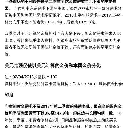
一些市场的不利条件是第二季度全球金饰需求同比下滑的主要原
因。
印度和中东是需求下滑的主因，虽然这些市场的一部分需求降
幅被中国和美国的需求增幅抵消。2018上半年的需求与2017上半年
相比几乎不变：前者为1,031.2吨，后者为1035.8吨。
该季度以美元计算的金价相对而言大幅下跌，但金饰需求并未因此
上涨，看起来似乎出人意料。但很多市场的货币贬值意味着国内消
费者不仅无法受益于类似的金价下跌，还会面临稳定甚至更高的金
价。
美元走强促使以美元计算的金价和本国金价分化
注：02/04/2018的指数 = 100
资料来源：洲际交易所基准管理机构；Datastream；世界黄金协会
印度
印度的黄金需求不及2017年第二季度的强劲表现，因高企的国内金
价和季节性因素而下跌8%至147.9吨，但依然与长期均值一致。
去
年第二季度，消费者争相在7月1日商品和服务税实施之前购买黄
金，暴增的需求使今年的同比跌幅更为明显。长期而言，印度金饰