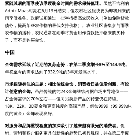
紧随其后的雨季使该季度剩余时间的需求保持低迷。
虽然不吉利的
Adhik Maas时期在6月13日结束，但农村社区很快要为即将到来的
雨季做准备。政府试图通过一些举措提高农民收入（例如免除贷款
债务，提高某些农作物的最低支持价格）。农业社区密集参与雨季
农作物的播种，农民通常在雨季将黄金用作贷款抵押物来购买种
子，而不是购买金饰。
中国
金饰需求延续了近期的复苏态势，在第二季度增长5%至144.9吨。
年初至今的需求达到了332.9吨的3年来最高水平。
市场跟随类似的主题：相比传统金饰，消费者日益偏爱创新、有设
计创意的金饰。
虽然传统的纯24K金饰继续占据市场主导地位——
占金饰需求的70%左右——但向另类新产品的转变仍在持续。
18K、22K、3D硬金和更高纯度的高端产品，例如9999（99.99%纯
度的黄金）金饰表现良好。
对服务和品牌重视程度的加深吸引了越来越有眼光的消费者。
促
销、营销和客户服务更具创新性的趋势已初具规模，并在第二季度