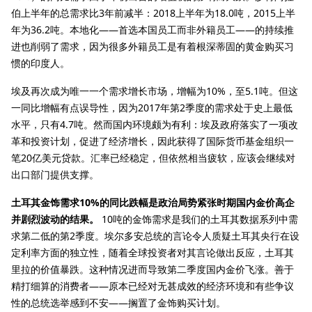
伯上半年的总需求比3年前减半：2018上半年为18.0吨，2015上半
年为36.2吨。本地化——首选本国员工而非外籍员工——的持续推
进也削弱了需求，因为很多外籍员工是有着根深蒂固的黄金购买习
惯的印度人。
埃及再次成为唯一一个需求增长市场，增幅为10%，至5.1吨。但这
一同比增幅有点误导性，因为2017年第2季度的需求处于史上最低
水平，只有4.7吨。然而国内环境颇为有利：埃及政府落实了一项改
革和投资计划，促进了经济增长，因此获得了国际货币基金组织一
笔20亿美元贷款。汇率已经稳定，但依然相当疲软，应该会继续对
出口部门提供支撑。
土耳其金饰需求10%的同比跌幅是政治局势紧张时期国内金价高企
并剧烈波动的结果。
10吨的金饰需求是我们的土耳其数据系列中需
求第二低的第2季度。埃尔多安总统的言论令人质疑土耳其央行在设
定利率方面的独立性，随着全球投资者对其言论做出反应，土耳其
里拉的价值暴跌。这种情况进而导致第二季度国内金价飞涨。善于
精打细算的消费者——原本已经对无甚成效的经济环境和有些争议
性的总统选举感到不安——搁置了金饰购买计划。