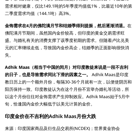
需求相对健康，仅比149.1吨的5年季度均值低1%，比最近10年的第
二季度需求均值（144.1吨）高3%。
金饰需求在4月的佛陀满月节和结婚季得到提振，然后逐渐消退。
在
佛陀满月节期间，虽然国内金价较高，但印度的黄金交易需求旺
盛。与婚礼有关的消费支撑了该季度初期的需求。但随着卢比兑美
元的汇率继续走低，导致国内金价高企，结婚季的正面影响很快消
失。
Adhik Maas（相当于中国的闰月）对印度教徒来说是一段不吉利
的日子，也是导致需求同比下滑的因素之一。
Adhik Maas是印度
教日历上的一个额外月份，每隔30-36个月就有一次，以便使阴历和
阳历保持一致。印度教徒认为在这个月份不宜举办婚礼等活动，所
以这个月份往往对金饰需求产生抑制效应。Adhik Maas始于5月中
旬，恰逢国内金价大幅低于以美元计算的金价。
印度金价在不吉利的Adhik Maas月份大跌
来源：印度国家商品及衍生品交易所(NCDEX)；世界黄金协会