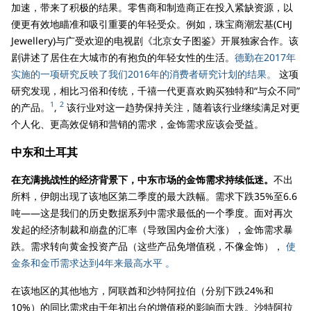
加速，带来了积极的结果。零售商和制造商正在投入紧缺资源，以
便更有效地瞄准和吸引重要的年轻受众。例如，珠宝商潮宏基(CHJ
Jewellery)与广受欢迎的电视剧《北京女子图鉴》开展独家合作。该
剧讲述了居住在大城市的有抱负的年轻女性的生活。
德勤在2017年
实施的一项研究反映了我们2016年的消费者研究计划的结果。
这项
研究发现，相比习俗和传统，千禧一代更喜欢购买独特和“与众不同”
1
2
的产品。
,
该行业对这一趋势保持关注，随着该行业继续满足对更
个人化、更高效促销和营销的需求，金饰需求应该会受益。
中东和土耳其
在充满挑战性的经济背景下，中东市场的金饰需求持续低迷。
不出
所料，伊朗出现了该地区第二季度的最大跌幅。需求下跌35%至6.6
吨——这是我们的历史数据系列中需求最低的一个季度。面对再次
发起的经济制裁和崩盘的汇率（导致国内金价大涨），金饰需求暴
跌。需求转向黄金投资产品（这些产品免增值税，不像金饰），
使
金条和金币需求达到4年来最高水平 。
在该地区的其他地方，阿联酋和沙特阿拉伯（分别下跌24%和
10%）的同比需求由于年初出台的增值税的影响而大跌。沙特阿拉