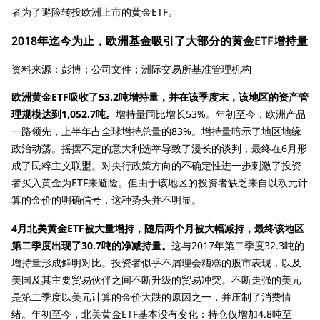
者为了避险转投欧洲上市的黄金ETF。
2018年迄今为止，欧洲基金吸引了大部分的黄金ETF增持量
资料来源：彭博；公司文件；洲际交易所基准管理机构
欧洲黄金ETF吸收了53.2吨增持量，并在该季度末，该地区的资产管
理规模达到1,052.7吨。
增持量同比增长53%。年初至今，欧洲产品
一路领先，上半年占全球增持总量的83%。增持量暗示了地区地缘
政治动荡。摇摆不定的意大利选举导致了漫长的谈判，最终在6月形
成了民粹主义联盟。对央行政策方向的不确定性进一步刺激了投资
者买入黄金为ETF来避险。但由于该地区的投资者缺乏来自以欧元计
算的金价的明确信号，这种势头并不明显。
4月北美黄金ETF被大量增持，随后两个月被大幅减持，最终该地区
第二季度出现了30.7吨的净减持量。
这与2017年第二季度32.3吨的
增持量形成鲜明对比。投资者似乎不屑理会糟糕的股市表现，以及
美国及其主要贸易伙伴之间不断升级的贸易冲突。不断走强的美元
是第二季度以美元计算的金价大跌的原因之一，并压制了消费情
绪。年初至今，北美黄金ETF基本没有变化：持仓仅增加4.8吨至