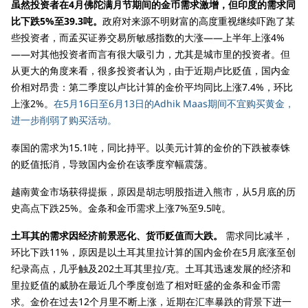
虽然投资者在4月佛陀满月节期间的金币需求激增，但印度的需求同
比下跌5%至39.3吨。
政府对来源不明财富的高度重视继续吓跑了某
些投资者，而孟买证券交易所敏感指数的大涨——上半年上涨4%
——对其他投资者而言有很大吸引力，尤其是城市里的投资者。但
从更大的角度来看，很多投资者认为，由于近期卢比贬值，国内金
价相对昂贵：第二季度以卢比计算的金价平均同比上涨7.4%，环比
上涨2%。
在5月16日至6月13日的Adhik Maas期间不宜购买黄金，
进一步削弱了购买活动。
泰国的需求为15.1吨，同比持平。以美元计算的金价的下跌被泰铢
的贬值抵消，导致国内金价在该季度窄幅震荡。
越南黄金市场获得提振，原因是胡志明股指进入熊市，从5月底的历
史高点下跌25%。金条和金币需求上涨7%至9.5吨。
土耳其的需求因经济前景恶化、货币贬值而大跌。
需求同比减半，
环比下跌11%，原因是以土耳其里拉计算的国内金价在5月底涨至创
纪录高点，几乎触及202土耳其里拉/克。土耳其迅速发展的经济和
里拉贬值的威胁在最近几个季度创造了相对旺盛的金条和金币需
求。金价在过去12个月里不断上涨，近期在汇率暴跌的背景下进一