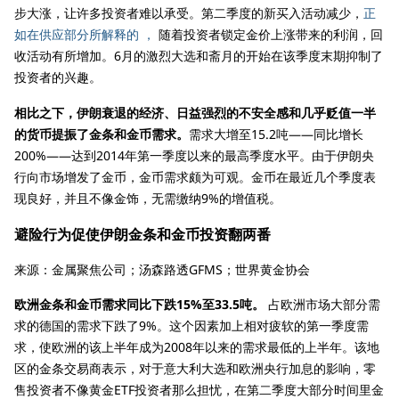
步大涨，让许多投资者难以承受。第二季度的新买入活动减少，
正
如在供应部分所解释的 ，
随着投资者锁定金价上涨带来的利润，回
收活动有所增加。6月的激烈大选和斋月的开始在该季度末期抑制了
投资者的兴趣。
相比之下，伊朗衰退的经济、日益强烈的不安全感和几乎贬值一半
的货币提振了金条和金币需求。
需求大增至15.2吨——同比增长
200%——达到2014年第一季度以来的最高季度水平。由于伊朗央
行向市场增发了金币，金币需求颇为可观。金币在最近几个季度表
现良好，并且不像金饰，无需缴纳9%的增值税。
避险行为促使伊朗金条和金币投资翻两番
来源：金属聚焦公司；汤森路透GFMS；世界黄金协会
欧洲金条和金币需求同比下跌15%至33.5吨。
占欧洲市场大部分需
求的德国的需求下跌了9%。这个因素加上相对疲软的第一季度需
求，使欧洲的该上半年成为2008年以来的需求最低的上半年。该地
区的金条交易商表示，对于意大利大选和欧洲央行加息的影响，零
售投资者不像黄金ETF投资者那么担忧，在第二季度大部分时间里金