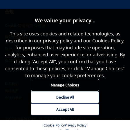
合规
We value your privacy...
Cookie知情同意管理器
This site uses cookies and related technologies, as
网站Cookies
described in our
privacy policy
and our
Cookies Policy
,
for purposes that may include site operation,
隐私
analytics, enhanced user experience, or advertising. By
条款与条件
clicking “Accept All”, you confirm that you have
consented to these policies, or click "Manage Choices"
to manage your cookie preferences.
联系我们
Manage Choices
网站地图
Decline All
全球办事处
Accept All
沪ICP备16026324号-1
公安备案号31010602004116
Cookie Policy
Privacy Policy
©2026 世界黄金协会 版权所有