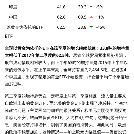
印度
41.6
39.3
-5%
中国
62.6
69.5
11%
以黄金为依托的ETF
62.5
33.8
-46%
ETF
全球以黄金为依托的ETF在该季度的增长继续低迷：33.8吨的增持量
大幅低于2017年第二季度的62.5吨。
尽管全球贸易紧张局势升温，
股市波动幅度相对较大，但上半年63吨的增持量是2015年上半年以
来的最低水平。在上半年末期，全球持有量为2,434.3吨。在过去4
个季度里，出现了稳定的黄金ETF小幅投资，持仓量平均每个季度增
加27.2吨。
第二季度的增持趋势在一定程度上与第一季度相反，流入量主要来
自欧洲上市的黄金ETF，而北美的黄金ETF则出现了净减持。年初地
缘政治问题（主要围绕与朝鲜的紧张关系）和美元走弱使美国投资
者感到不安，转而投资黄金ETF。大约在4月中旬，这些问题开始平
息，美国经济持续增长，削弱了美国的增持势头。与此同时，欧洲
的政治不稳定加剧，这种情况——加上欧元大幅贬值——促使投资