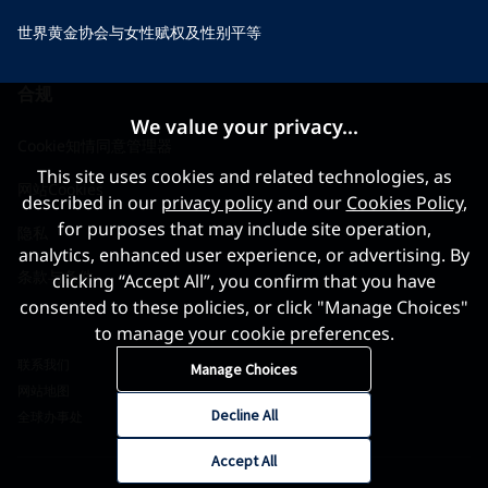
世界黄金协会与女性赋权及性别平等
合规
We value your privacy...
Cookie知情同意管理器
This site uses cookies and related technologies, as
网站Cookies
described in our
privacy policy
and our
Cookies Policy
,
for purposes that may include site operation,
隐私
analytics, enhanced user experience, or advertising. By
条款与条件
clicking “Accept All”, you confirm that you have
consented to these policies, or click "Manage Choices"
to manage your cookie preferences.
联系我们
Manage Choices
网站地图
Decline All
全球办事处
Accept All