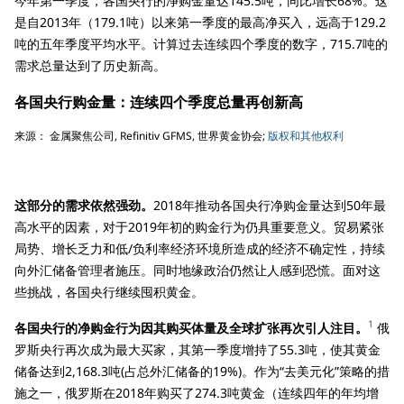
今年第一季度，各国央行的净购金量达145.5吨，同比增长68%。这
是自2013年（179.1吨）以来第一季度的最高净买入，远高于129.2
吨的五年季度平均水平。计算过去连续四个季度的数字，715.7吨的
需求总量达到了历史新高。
各国央行购金量：连续四个季度总量再创新高
来源： 金属聚焦公司, Refinitiv GFMS, 世界黄金协会;
版权和其他权利
这部分的需求依然强劲。
2018年推动各国央行净购金量达到50年最
高水平的因素，对于2019年初的购金行为仍具重要意义。贸易紧张
局势、增长乏力和低/负利率经济环境所造成的经济不确定性，持续
向外汇储备管理者施压。同时地缘政治仍然让人感到恐慌。面对这
些挑战，各国央行继续囤积黄金。
1
各国央行的净购金行为因其购买体量及全球扩张再次引人注目。
俄
罗斯央行再次成为最大买家，其第一季度增持了55.3吨，使其黄金
储备达到2,168.3吨(占总外汇储备的19%)。作为“去美元化”策略的措
施之一，俄罗斯在2018年购买了274.3吨黄金（连续四年的年均增