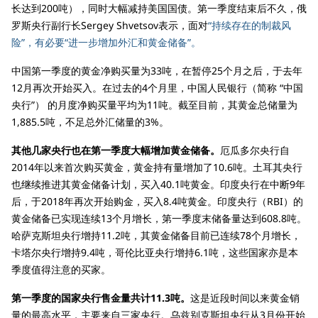
长达到200吨），同时大幅减持美国国债。第一季度结束后不久，俄
罗斯央行副行长Sergey Shvetsov表示，面对
“持续存在的制裁风
险”，有必要“进一步增加外汇和黄金储备”。
中国第一季度的黄金净购买量为33吨，在暂停25个月之后，于去年
12月再次开始买入。在过去的4个月里，中国人民银行（简称 “中国
央行”） 的月度净购买量平均为11吨。截至目前，其黄金总储量为
1,885.5吨，不足总外汇储量的3%。
其他几家央行也在第一季度大幅增加黄金储备。
厄瓜多尔央行自
2014年以来首次购买黄金，黄金持有量增加了10.6吨。土耳其央行
也继续推进其黄金储备计划，买入40.1吨黄金。印度央行在中断9年
后，于2018年再次开始购金，买入8.4吨黄金。印度央行（RBI）的
黄金储备已实现连续13个月增长，第一季度末储备量达到608.8吨。
哈萨克斯坦央行增持11.2吨，其黄金储备目前已连续78个月增长，
卡塔尔央行增持9.4吨，哥伦比亚央行增持6.1吨，这些国家亦是本
季度值得注意的买家。
第一季度的国家央行售金量共计11.3吨。
这是近段时间以来黄金销
量的最高水平，主要来自三家央行。乌兹别克斯坦央行从3月份开始