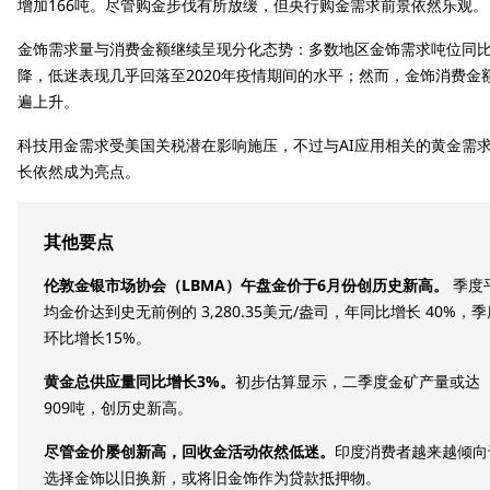
增加166吨。尽管购金步伐有所放缓，但央行购金需求前景依然乐观。
金饰需求量与消费金额继续呈现分化态势：多数地区金饰需求吨位同
降，低迷表现几乎回落至2020年疫情期间的水平；然而，金饰消费金
遍上升。
科技用金需求受美国关税潜在影响施压，不过与AI应用相关的黄金需
长依然成为亮点。
其他要点
伦敦金银市场协会（LBMA）午盘金价于6月份创历史新高。
季度
均金价达到史无前例的 3,280.35美元/盎司，年同比增长 40%，季
环比增长15%。
黄金总供应量同比增长3%。
初步估算显示，二季度金矿产量或达
909吨，创历史新高。
尽管金价屡创新高，回收金活动依然低迷。
印度消费者越来越倾向
选择金饰以旧换新，或将旧金饰作为贷款抵押物。