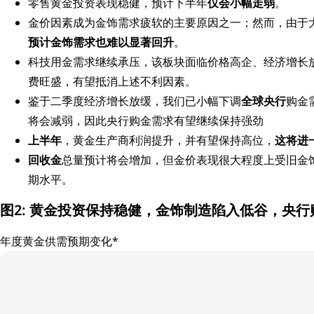
零售黄金投资表现稳健，预计下半年
仅会小幅走弱
。
金价因素成为金饰需求疲软的主要原因之一；然而，由于
预计金饰需求也难以显著回升
。
科技用金需求继续承压，该板块面临价格高企、经济增长放
费旺盛，有望抵消上述不利因素。
鉴于二季度经济增长放缓，我们已小幅下调
全球央行
购金
将会减弱，因此央行购金需求有望继续保持强劲
上半年
，黄金生产商利润提升，并有望保持高位，
这将进
回收金
总量预计将会增加，但金价表现很大程度上受旧金
期水平。
图2: 黄金投资保持稳健，金饰制造陷入低谷，央
年度黄金供需预期变化*