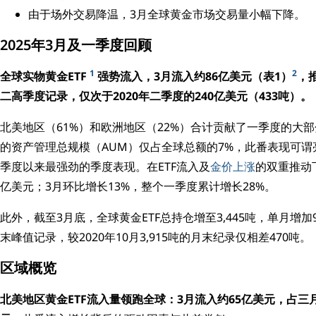
由于场外交易降温，3月全球黄金市场交易量小幅下降。
2025年3月及一季度回顾
1
2
全球实物黄金ETF
强势流入，3月流入约86亿美元（表1）
，
二高季度记录，仅次于2020年二季度的240亿美元（433吨）。
北美地区（61%）和欧洲地区（22%）合计贡献了一季度的大部
的资产管理总规模（AUM）仅占全球总额的7%，此番表现可谓亮
季度以来最强劲的季度表现。在ETF流入及
金价上涨
的双重推动下
亿美元；3月环比增长13%，整个一季度累计增长28%。
此外，截至3月底，全球黄金ETF总持仓增至3,445吨，单月增加
末峰值记录，较2020年10月3,915吨的月末纪录仅相差470吨。
区域概览
北美地区黄金ETF流入量领跑全球：3月流入约65亿美元，占三月