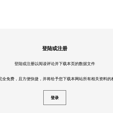
，且全球贸易政策风险加剧。此外，日本市场的基金流入可
出，结束了连续十一个月的流入态势，可能是由于当地投资
其他地区”的黄金ETF在本月也维持了正向需求，实现约9,800
登陆或注册
登陆或注册以阅读评论并下载本页的数据文件
完全免费，且方便快捷，并将给予您下载本网站所有相关资料的
登录