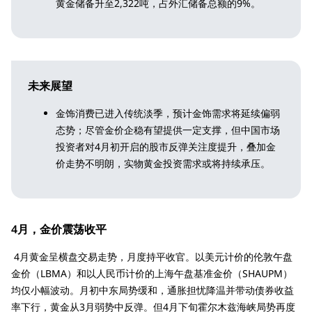
黄金储备升至2,322吨，占外汇储备总额的9%。
未来展望
金饰消费已进入传统淡季，预计金饰需求将延续偏弱
态势；尽管金价企稳有望提供一定支撑，但中国市场
投资者对4月初开启的股市反弹关注度提升，叠加金
价走势不明朗，实物黄金投资需求或将持续承压。
4月，金价震荡收平
4月黄金呈横盘交易走势，月度持平收官。以美元计价的伦敦午盘
金价（LBMA）和以人民币计价的上海午盘基准金价（SHAUPM）
均仅小幅波动。月初中东局势缓和，通胀担忧降温并带动债券收益
率下行，黄金从3月弱势中反弹。但4月下旬霍尔木兹海峡局势再度