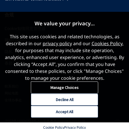
合规
We value your privacy...
Cookie知情同意管理器
This site uses cookies and related technologies, as
网站Cookies
described in our
privacy policy
and our
Cookies Policy
,
for purposes that may include site operation,
隐私
analytics, enhanced user experience, or advertising. By
条款与条件
clicking “Accept All”, you confirm that you have
consented to these policies, or click "Manage Choices"
to manage your cookie preferences.
联系我们
Manage Choices
网站地图
Decline All
全球办事处
Accept All
沪ICP备16026324号-1
公安备案号31010602004116
Cookie Policy
Privacy Policy
©2026 世界黄金协会 版权所有