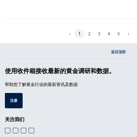
‹
1
2
3
4
5
›
返回顶部
使用收件箱接收最新的黄金调研和数据。
帮助您了解黄金行业的最新资讯及数据
注册
关注我们