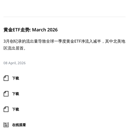
黄金ETF走势: March 2026
3月创纪录的流出量导致全球一季度黄金ETF净流入减半，其中北美地
区流出居首。
08 April, 2026
下载
下载
下载
在线观看