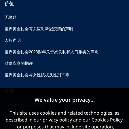
价值
无障碍
世界黄金协会有关应对新冠疫情的声明
人权声明
世界黄金协会2023财年关于奴隶制和人口贩卖的声明
对供应商的期许
世界黄金协会与女性赋权及性别平等
合规
We value your privacy...
Cookie知情同意管理器
This site uses cookies and related technologies, as
网站Cookies
described in our
privacy policy
and our
Cookies Policy
,
for purposes that may include site operation,
隐私