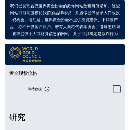
我们已发现冒充世界黄金协会的欺诈网站数量有所增加。这些
网站可能高度模仿我们的品牌标识，并虚假提供登录入口或投
资机会。请注意，世界黄金协会不提供投资建议、不销售产
品、亦不开设客户账户。若有人自称代表本协会并引导您访问
要求提供个人或财务信息的网站，几乎可以确定是欺诈行为
黄金现货价格
等待数据
研究