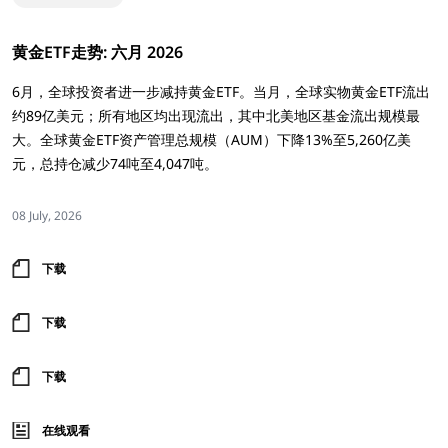
黄金ETF走势: 六月 2026
6月，全球投资者进一步减持黄金ETF。当月，全球实物黄金ETF流出
约89亿美元；所有地区均出现流出，其中北美地区基金流出规模最
大。全球黄金ETF资产管理总规模（AUM）下降13%至5,260亿美
元，总持仓减少74吨至4,047吨。
08 July, 2026
下载
下载
下载
在线观看