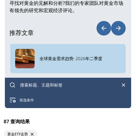
寻找对黄金的见解和分析?我们的专家团队对黄金市场
有领先的研究和宏观经济评论。
推荐文章
全球黄金需求趋势: 2026年二季度
筛选条件
87
查询结果
黄金ETF走势