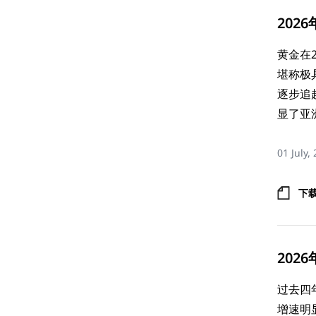
20
黄金在2
堪称极
逐步追
显了亚
01 July,
下
202
过去四
增速明