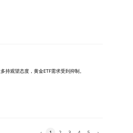
多持观望态度，黄金ETF需求受到抑制。
‹
1
2
3
4
5
›