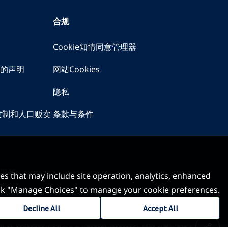
合规
Cookie知情同意管理器
的声明
网站Cookies
隐私
隶制和人口贩卖
条款与条件
平等
ses that may include site operation, analytics, enhanced
 click "Manage Choices" to manage your cookie preferences.
Decline All
Accept All