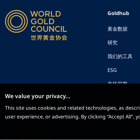
Goldhub
黄金数据
研究
我们的工具
ESG
市场洞察
We value your privacy...
This site uses cookies and related technologies, as descr
user experience, or advertising. By clicking “Accept All”