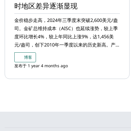
时地区差异逐渐显现
金价稳步走高，2024年三季度末突破2,600美元/盎
司。金矿总维持成本（AISC）也延续涨势，较上季
度环比增长4%，较上年同比上涨9%，达1,456美
元/盎司，创下2010年一季度以来的历史新高。产
量下降、权益金费用增加以及持续资本性支出上
博客
升，三者共同推高了总维持成本。
发布于 1 year 4 months ago