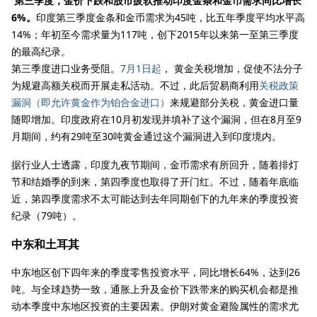
第三季度，金价下跌和股市疲软推动印度金条和金币需求同比增长
6%。
印度第三季度金条和金币需求为45吨，比五年季度平均水平高
14%；年初至今需求量为117吨，创下2015年以来第一至第三季度
的最高纪录。
第三季度进口业务受阻。
7月1日起
， 黄金关税增加，促使不法分子
为规避高额关税而开展走私活动。不过，此后贸易商利用
关税政策
漏洞（即允许黄金作为铂合金进口）
来规避部分关税，黄金进口量
随即增加。印度政府在10月初发现并填补了这个漏洞，但在8月至9
月期间，约有29吨至30吨黄金通过这个漏洞进入到印度境内。
据行业人士透露，印度九夜节期间，金币需求有所回升，随着排灯
节和结婚季的到来，第四季度也取得了开门红。不过，随着年底临
近，第四季度需求不太可能达到去年同期创下的九年来的季度投资
纪录（79吨）。
中东和土耳其
中东地区创下四年来的季度零售投资水平，同比增长64%，达到26
吨。与全球趋势一致，通胀上升及金价下跌带来的购买机会都是推
动本季度中东地区投资的主要因素。伊朗对黄金避险属性的需求尤