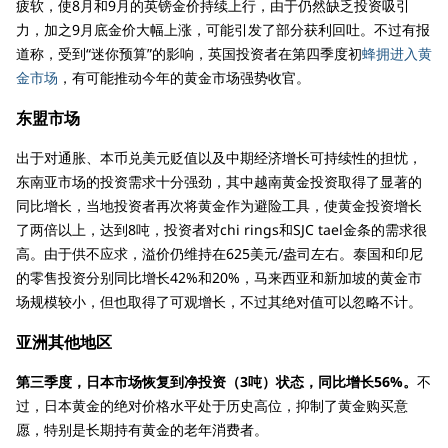
疲软，使8月和9月的英镑金价持续上行，由于仍然缺乏投资吸引
力，加之9月底金价大幅上涨，可能引发了部分获利回吐。不过有报
道称，受到“迷你预算”的影响，英国投资者在第四季度初
蜂拥进入黄
金市场
，有可能推动今年的黄金市场强势收官。
东盟市场
出于对通胀、本币兑美元贬值以及中期经济增长可持续性的担忧，
东南亚市场的投资需求十分强劲，其中越南黄金投资取得了显著的
同比增长，当地投资者再次将黄金作为避险工具，使黄金投资增长
了两倍以上，达到8吨，投资者对chi rings和SJC tael金条的需求很
高。由于供不应求，溢价仍维持在625美元/盎司左右。泰国和印尼
的零售投资分别同比增长42%和20%，马来西亚和新加坡的黄金市
场规模较小，但也取得了可观增长，不过其绝对值可以忽略不计。
亚洲其他地区
第三季度，日本市场恢复到净投资（3吨）状态，同比增长56%。
不
过，日本黄金的绝对价格水平处于历史高位，抑制了黄金购买意
愿，特别是长期持有黄金的老年消费者。