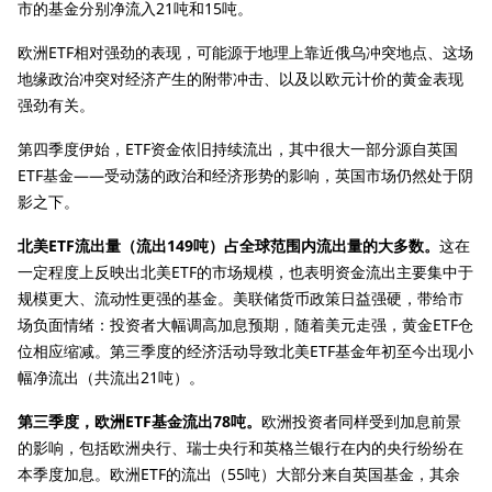
市的基金分别净流入21吨和15吨。
欧洲ETF相对强劲的表现，可能源于地理上靠近俄乌冲突地点、这场
地缘政治冲突对经济产生的附带冲击、以及以欧元计价的黄金表现
强劲有关。
第四季度伊始，ETF资金依旧持续流出，其中很大一部分源自英国
ETF基金——受动荡的政治和经济形势的影响，英国市场仍然处于阴
影之下。
北美ETF流出量（流出149吨）占全球范围内流出量的大多数。
这在
一定程度上反映出北美ETF的市场规模，也表明资金流出主要集中于
规模更大、流动性更强的基金。美联储货币政策日益强硬，带给市
场负面情绪：投资者大幅调高加息预期，随着美元走强，黄金ETF仓
位相应缩减。第三季度的经济活动导致北美ETF基金年初至今出现小
幅净流出（共流出21吨）。
第三季度，欧洲ETF基金流出78吨。
欧洲投资者同样受到加息前景
的影响，包括欧洲央行、瑞士央行和英格兰银行在内的央行纷纷在
本季度加息。欧洲ETF的流出（55吨）大部分来自英国基金，其余