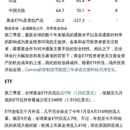
印度
42.9
45.4
6
中国大陆
64.7
70.1
8
黄金ETFs及类似产品
-26.0
-227.3
-
-
数据来源：金属聚焦公司，世界黄金协会
第三季度，蔓延全球的数十年来最高的通胀水平以及高通胀对利率
的影响成为黄金投资环境的主旋律。金条和金币投资者更关注前
者，看重黄金作为对冲通胀主要手段的安全特性。相比之下，在全
球央行大幅加息和美元暴涨的背景下，黄金ETF投资者更关注黄金资
产的机会成本的上涨，因此纷纷选择减持。随着ETF外流，场外投资
开始走弱，
Comex的管制货币期货三年来首次暂时转为净空头。
ETF
第三季度，全球黄金ETF共流出
227吨（120亿美元）
，使截至九月
底的ETF总持有量减少至3,548吨（1,910亿美元）。
ETF连续五个月外流，几乎完全抹去了今年1月至4月316吨的流入
量。截至9月底，全球黄金ETF仅流入7吨。不过，年初至今不同地
区的表现大相径庭：欧洲上市基金净流入41吨，而在美国和亚洲上