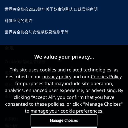
世界黄金协会2023财年关于奴隶制和人口贩卖的声明
对供应商的期许
世界黄金协会与女性赋权及性别平等
合规
We value your privacy...
Cookie知情同意管理器
This site uses cookies and related technologies, as
网站Cookies
described in our
privacy policy
and our
Cookies Policy
,
for purposes that may include site operation,
隐私
analytics, enhanced user experience, or advertising. By
条款与条件
clicking “Accept All”, you confirm that you have
consented to these policies, or click "Manage Choices"
to manage your cookie preferences.
联系我们
Manage Choices
网站地图