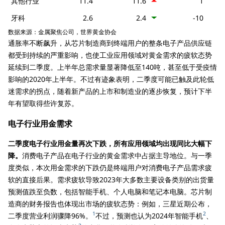
其他行业
11.4
11.6
1
牙科
2.6
2.4
-10
数据来源：金属聚焦公司，世界黄金协会
通胀率不断飙升，从芯片制造商到终端用户的整条电子产品供应链
都受到持续的严重影响，也使工业应用领域对黄金需求的疲软态势
延续到二季度。上半年总需求量显著降低至140吨，甚至低于受疫情
影响的2020年上半年。不过有迹象表明，二季度可能已触及此轮低
迷需求的拐点，随着新产品的上市和制造业的逐步恢复，预计下半
年有望取得些许复苏。
电子行业用金需求
二季度电子行业用金量再次下跌，所有应用领域均出现同比大幅下
降。
消费电子产品在电子行业的黄金需求中占据主导地位。与一季
度类似，本次用金需求的下跌仍是终端用户对消费电子产品需求疲
软的直接后果。需求疲软导致2023年大多数主要设备类别的出货量
预测值跌至负数，包括智能手机、个人电脑和笔记本电脑。芯片制
造商的财务报告也体现出市场的疲软态势：例如，三星近期公布，
1
2
二季度营业利润骤降96%。
不过，预测也认为2024年智能手机
、