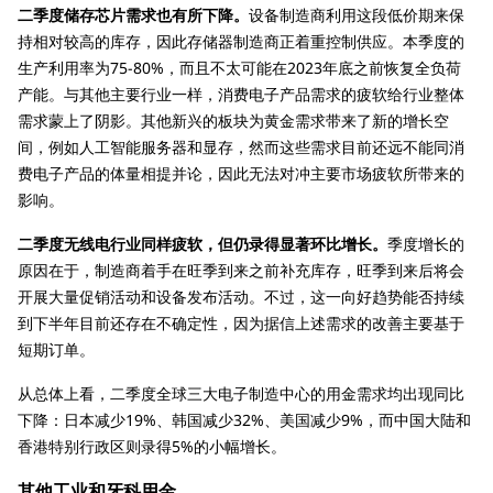
二季度储存芯片需求也有所下降。
设备制造商利用这段低价期来保
持相对较高的库存，因此存储器制造商正着重控制供应。本季度的
生产利用率为75-80%，而且不太可能在2023年底之前恢复全负荷
产能。与其他主要行业一样，消费电子产品需求的疲软给行业整体
需求蒙上了阴影。其他新兴的板块为黄金需求带来了新的增长空
间，例如人工智能服务器和显存，然而这些需求目前还远不能同消
费电子产品的体量相提并论，因此无法对冲主要市场疲软所带来的
影响。
二季度无线电行业同样疲软，但仍录得显著环比增长。
季度增长的
原因在于，制造商着手在旺季到来之前补充库存，旺季到来后将会
开展大量促销活动和设备发布活动。不过，这一向好趋势能否持续
到下半年目前还存在不确定性，因为据信上述需求的改善主要基于
短期订单。
从总体上看，二季度全球三大电子制造中心的用金需求均出现同比
下降：日本减少19%、韩国减少32%、美国减少9%，而中国大陆和
香港特别行政区则录得5%的小幅增长。
其他工业和牙科用金