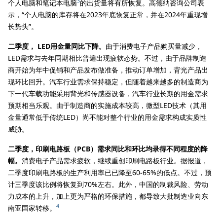
3
个人电脑和笔记本电脑
的出货量将有所恢复。高德纳咨询公司表
示，“个人电脑的库存将在2023年底恢复正常，并在2024年重现增
长势头”。
二季度， LED用金量同比下降。
由于消费电子产品购买量减少，
LED需求与去年同期相比普遍出现疲软态势。不过，由于品牌制造
商开始为年中促销和产品发布做准备，推动订单增加，背光产品出
现环比回升。汽车行业需求保持稳定，但随着越来越多的制造商为
下一代车载功能采用背光和传感器设备，汽车行业长期的用金需求
预期相当乐观。由于制造商的实施成本较高，微型LED技术（其用
金量通常低于传统LED）尚不能对整个行业的用金需求构成实质性
威胁。
二季度，印刷电路板（PCB）需求同比和环比均录得不同程度的降
幅。
消费电子产品需求疲软，继续重创印刷电路板行业。据报道，
二季度印刷电路板的生产利用率已已降至60-65%的低点。不过，预
计三季度该比例将恢复到70%左右。此外，中国的制裁风险、劳动
力成本的上升，加上更为严格的环保措施，都导致大批制造业向东
4
南亚国家转移。