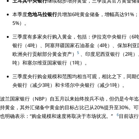
土耳其中央银行
继续稳步增持黄金，三季度其官方黄金储备
本季度
危地马拉银行
共增加6吨黄金储备，增幅高达91%
5%）。
三季度有多家央行购入黄金，包括：伊拉克中央银行（6吨
银行（4吨）、阿塞拜疆国家石油基金（4吨）、保加利亚国
5
欧洲央行贡献部分黄金资产）
、印度尼西亚银行（2吨）
吨）和塞尔维亚国家银行（1吨）。
三季度央行购金规模和范围均相当可观，相比之下，同期
央银行（减少3吨）和卡塔尔中央银行（减少1吨）。
波兰国家银行（NBP）自五月以来始终按兵不动，但仍是今年
持黄金，其外汇储备中黄金的目标占比已从20%提升至30%。
6
也明确表示：“购金规模和速度将取决于市场状况。”
目前该行