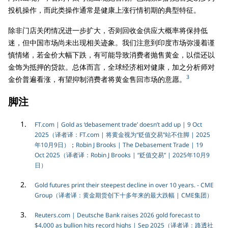
投机操作，而此类操作通常是健康上涨行情初期的典型特征。
除非门店关闭情况进一步扩大，否则回收金供应大概率将保持低
迷，但中国市场尚未出现相关迹象。我们注意到印度市场弥漫着谨
慎情绪，若金价大幅下跌，有可能导致消费者抛售黄金，以偿还以
金饰为抵押的贷款。总体而言，全球经济相对健康，加之分析师对
3
金价普遍看涨，有望抑制消费者将黄金售回市场的意愿。
脚注
FT.com | Gold as ‘debasement trade’ doesn’t add up | 9 Oct
2025（译者译：FT.com | 将黄金视为“贬值交易”站不住脚 | 2025
年10月9日）
；
Robin J Brooks | The Debasement Trade | 19
Oct 2025（译者译：Robin J Brooks | “贬值交易” | 2025年10月9
日）
Gold futures print their steepest decline in over 10 years. - CME
Group（译者译：黄金期货创下十多年来的最大跌幅 | CME集团）
Reuters.com | Deutsche Bank raises 2026 gold forecast to
$4,000 as bullion hits record highs | Sep 2025（译者译：路透社