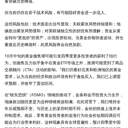
量突破历史峰值。
但当前仍存在若干战术风险，有可能阻碍资金进一步流入。
这些风险包括：技术面卖出信号显现；关税紧张局势持续缓和；地
缘政治紧张局势缓和；对美联储独立性的担忧有所缓解；资金从黄
金转向“更低价”的资产，出现投资轮动。当黄金价格快速波动、持仓
量接近历史峰值时，此类风险将会自然加剧。
10月中旬的黄金抛售潮可能引发四季度更多投资者的获利了结行
为，但抛售压力似乎集中在黄金ETF市场之外，推测可能受到了商品
2
交易顾问（CTA）活动的影响。
我们仍看好北美和欧洲地区的黄金
需求，认为当前的经济和政治环境有利于逢低买入。我们已上调需
求预期，并收窄了置信区间。
在“错失恐惧”（FOMO）情绪的推动下，金条和金币投资火力全开，
地缘政治隐忧更是为这种情绪推波助澜。在此背景下，我们维持全
年乐观预期不变。与历史上的某些时期不同，金价的快速上涨并未
抑制需求。相反，零售黄金投资者的追涨行为在金价短期回调后可
能会为行业带来利好。这种现象具有全球普遍性，预计四季度中国