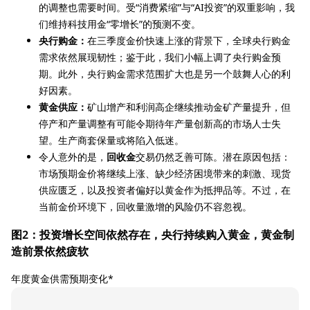
的调整也需要时间。受“消费紧缩”与“AI投资”的双重影响，我
们维持科技用金“零增长”的预测不变。
央行购金：
在三季度金价快速上涨的背景下，全球央行购金
需求依然展现韧性；鉴于此，我们小幅上调了央行购金预
期。此外，央行购金需求范围扩大也是另一个鼓舞人心的利
好因素。
黄金供应：
矿山增产和利润高企继续推动金矿产量提升，但
停产和产量调整有可能令期待年产量创新高的市场人士失
望。生产商套保量或将陷入低迷。
令人意外的是，
回收金
交易仍然乏善可陈。潜在原因包括：
市场预期金价将继续上涨、缺少经济困境带来的刺激、现货
供应匮乏，以及投资者偏好以黄金作为抵押品等。不过，在
当前金价环境下，回收量激增的风险仍不容忽视。
图2：投资增长空间依然存在，央行持续购入黄金，黄金制
造前景依然疲软
年度黄金供需预期变化*