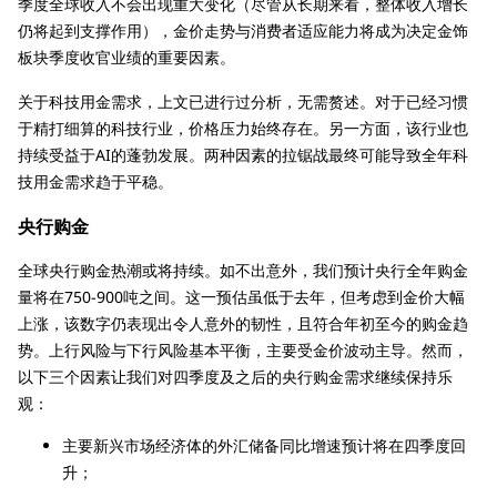
季度全球收入不会出现重大变化（尽管从长期来看，整体收入增长
仍将起到支撑作用），金价走势与消费者适应能力将成为决定金饰
板块季度收官业绩的重要因素。
关于科技用金需求，上文已进行过分析，无需赘述。对于已经习惯
于精打细算的科技行业，价格压力始终存在。另一方面，该行业也
持续受益于AI的蓬勃发展。两种因素的拉锯战最终可能导致全年科
技用金需求趋于平稳。
央行购金
全球央行购金热潮或将持续。如不出意外，我们预计央行全年购金
量将在750-900吨之间。这一预估虽低于去年，但考虑到金价大幅
上涨，该数字仍表现出令人意外的韧性，且符合年初至今的购金趋
势。上行风险与下行风险基本平衡，主要受金价波动主导。然而，
以下三个因素让我们对四季度及之后的央行购金需求继续保持乐
观：
主要新兴市场经济体的外汇储备同比增速预计将在四季度回
升；