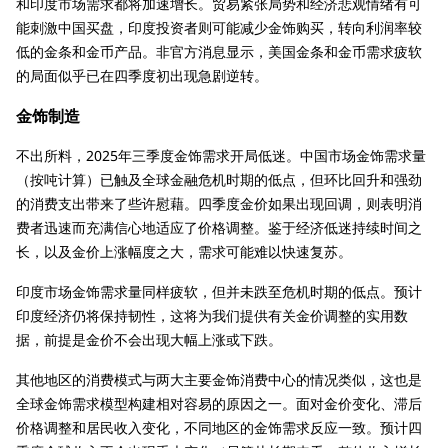
和印度市场需求都将加速增长。贸易紧张局势和经济悲观情绪有可
能刺激中国买盘，印度投资者则可能减少金饰购买，转向利润率较
低的金条和金币产品。非官方消息显示，美国金条和金币需求疲软
的局面似乎已在四季度初出现急剧逆转。
金饰制造
不出所料，2025年三季度金饰需求开局低迷。中国市场金饰需求量
（按吨计算）已触及全球金融危机时期的低点，但环比回升和强劲
的消费支出带来了些许慰藉。四季度金价如果出现回调，则表明消
费者迅速而充满信心地适应了价格调整。鉴于经济低迷持续时间之
长，以及金价上涨幅度之大，需求可能难以快速复苏。
印度市场金饰需求量同样疲软，但并未跌至危机时期的低点。预计
印度经济仍将保持韧性，这将为我们提供有关金价调整的实用数
据，前提是金价不会出现大幅上涨或下跌。
其他地区的消费模式与两大主要金饰消费中心的情况类似，这也是
全球金饰需求模型构建相对容易的原因之一。面对金价变化、滞后
价格调整和居民收入变化，不同地区的金饰需求反应一致。预计四