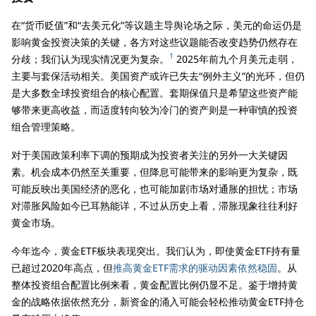
在“货币贬值”和“去美元化”等议题主导舆论场之际，美元的命运仍是
影响黄金投资决策的关键，各方对这些议题能否改变趋势仍然存在
1
分歧；我们认为现实情况更为复杂。
2025年前九个月美元走弱，
主要与套保活动相关。美国资产或许已失去“例外主义”的光环，但仍
是大多数全球投资组合的核心配置。套期保值只是希望这些资产能
够带来更高收益，而适度转向较为冷门的资产则是一种审慎的投资
组合管理策略。
对于美国政策利率下调的预期成为投资者关注的另外一大关键因
素。机会成本仍然至关重要，但降息可能带来的影响更为复杂，既
可能反映出美国经济的恶化，也可能加剧市场对通胀的担忧；市场
对滞胀风险如今已耳熟能详，不过从历史上看，滞胀现象往往利好
黄金市场。
今年迄今，黄金ETF板块表现突出。我们认为，即使黄金ETF持有量
已超过2020年高点，但
推高黄金ETF需求的驱动因素依然稳固
。从
整体投资组合配置比例来看，黄金配置比例仍显不足。鉴于增持黄
金的战略依据依然充分，新资金的涌入可能会轻松推动黄金ETF持仓