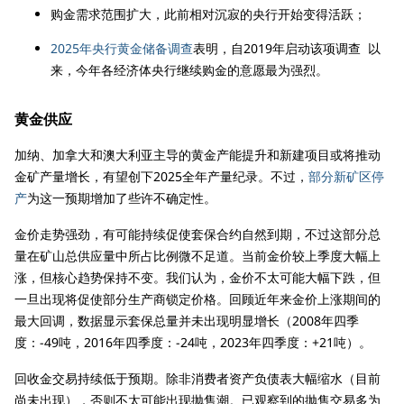
购金需求范围扩大，此前相对沉寂的央行开始变得活跃；
2025年央行黄金储备调查
表明，自2019年启动该项调查 以
来，今年各经济体央行继续购金的意愿最为强烈。
黄金供应
加纳、加拿大和澳大利亚主导的黄金产能提升和新建项目或将推动
金矿产量增长，有望创下2025全年产量纪录。不过，
部分新矿区停
产
为这一预期增加了些许不确定性。
金价走势强劲，有可能持续促使套保合约自然到期，不过这部分总
量在矿山总供应量中所占比例微不足道。当前金价较上季度大幅上
涨，但核心趋势保持不变。我们认为，金价不太可能大幅下跌，但
一旦出现将促使部分生产商锁定价格。回顾近年来金价上涨期间的
最大回调，数据显示套保总量并未出现明显增长（2008年四季
度：-49吨，2016年四季度：-24吨，2023年四季度：+21吨）。
回收金交易持续低于预期。除非消费者资产负债表大幅缩水（目前
尚未出现），否则不太可能出现抛售潮。已观察到的抛售交易多为