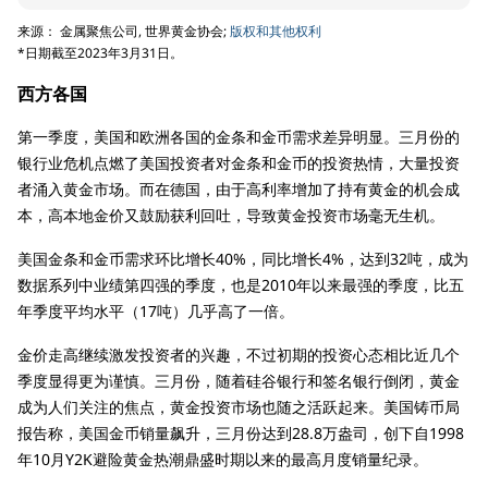
来源： 金属聚焦公司, 世界黄金协会;
版权和其他权利
*日期截至2023年3月31日。
西方各国
第一季度，美国和欧洲各国的金条和金币需求差异明显。三月份的
银行业危机点燃了美国投资者对金条和金币的投资热情，大量投资
者涌入黄金市场。而在德国，由于高利率增加了持有黄金的机会成
本，高本地金价又鼓励获利回吐，导致黄金投资市场毫无生机。
美国金条和金币需求环比增长40%，同比增长4%，达到32吨，成为
数据系列中业绩第四强的季度，也是2010年以来最强的季度，比五
年季度平均水平（17吨）几乎高了一倍。
金价走高继续激发投资者的兴趣，不过初期的投资心态相比近几个
季度显得更为谨慎。三月份，随着硅谷银行和签名银行倒闭，黄金
成为人们关注的焦点，黄金投资市场也随之活跃起来。美国铸币局
报告称，美国金币销量飙升，三月份达到28.8万盎司，创下自1998
年10月Y2K避险黄金热潮鼎盛时期以来的最高月度销量纪录。