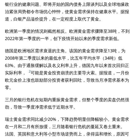
银行业的健康问题、即将开始的国内债务上限谈判以及全球地缘政
治紧张局势都令市场忧心忡忡，使黄金需求保持在健康水平。据报
道，白银产品溢价提升，在一定程度上取代了黄金。
欧洲第一季度的情况则截然相反。欧洲黄金需求骤降至38吨，不到
2022年第一季度的一半，创下疫情开始以来的季度需求新低。
德国是欧洲地区需求衰退的主角。该国的黄金需求降至13吨，为
2008年第二季度以来的最低水平，比五年平均水平（34吨）低
63%。由于通胀缓解以及名义利率上升，德国九年以来首次回归正
2
实际利率，
可能是黄金投资崩溃的主要导火索。据报道，一月份
欧元金价上涨也鼓励部分投资者获利回吐，导致当月净需求基本为
零。
三月的银行危机在短期内重振黄金需求，但整个季度的卖盘仍然强
劲，导致一季度净需求低于近期水平。
瑞士黄金需求同比减少20%，下降趋势明显但降幅较小。黄金需求
在一月和二月有所放缓，三月随着银行危机的蔓延又卷土重来。
法国、英国和意大利等小型市场逆势而上，录得温和增长，原因可