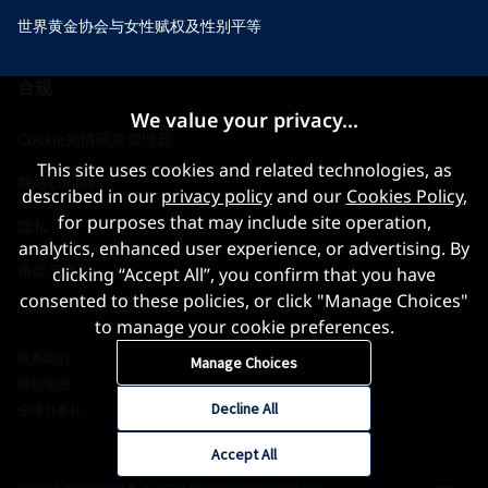
世界黄金协会与女性赋权及性别平等
合规
We value your privacy...
Cookie知情同意管理器
This site uses cookies and related technologies, as
网站Cookies
described in our
privacy policy
and our
Cookies Policy
,
for purposes that may include site operation,
隐私
analytics, enhanced user experience, or advertising. By
条款与条件
clicking “Accept All”, you confirm that you have
consented to these policies, or click "Manage Choices"
to manage your cookie preferences.
联系我们
Manage Choices
网站地图
Decline All
全球办事处
Accept All