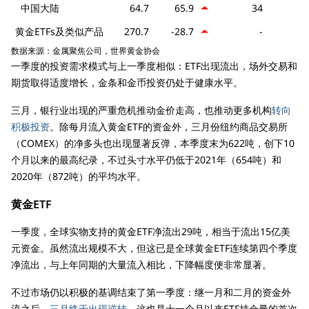
中国大陆
64.7
65.9
34
黄金ETFs及类似产品
270.7
-28.7
-
数据来源：金属聚焦公司，世界黄金协会
一季度的投资需求模式与上一季度相似：ETF出现流出，场外交易和
期货取得适度增长，金条和金币投资仍处于健康水平。
三月，银行业出现的严重危机推动金价走高，也推动更多机构
转向
积极投资
。除每月流入黄金ETF的资金外，三月份纽约商品交易所
（COMEX）的净多头也出现显著反弹，本季度末为622吨，创下10
个月以来的最高纪录，不过头寸水平仍低于2021年（654吨）和
2020年（872吨）的平均水平。
黄金ETF
一季度，全球实物支持的黄金ETF净流出29吨，相当于流出15亿美
元资金。虽然流出规模不大，但这已是全球黄金ETF连续第四个季度
净流出，与上年同期的大量流入相比，下降幅度便非常显著。
不过市场仍以积极的基调结束了第一季度：继一月和二月的资金外
流之后，
三月终于出现逆转
，这也是十一个月以来ETF持仓量的首次