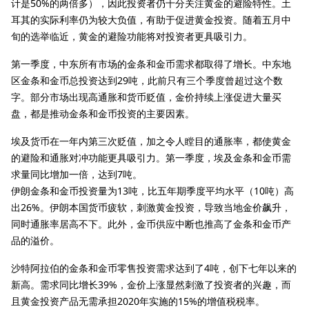
计是50%的两倍多），因此投资者仍十分关注黄金的避险特性。土
耳其的实际利率仍为较大负值，有助于促进黄金投资。随着五月中
旬的选举临近，黄金的避险功能将对投资者更具吸引力。
第一季度，中东所有市场的金条和金币需求都取得了增长。中东地
区金条和金币总投资达到29吨，此前只有三个季度曾超过这个数
字。部分市场出现高通胀和货币贬值，金价持续上涨促进大量买
盘，都是推动金条和金币投资的主要因素。
埃及货币在一年内第三次贬值，加之令人瞠目的通胀率，都使黄金
的避险和通胀对冲功能更具吸引力。第一季度，埃及金条和金币需
求量同比增加一倍，达到7吨。
伊朗金条和金币投资量为13吨，比五年期季度平均水平（10吨）高
出26%。伊朗本国货币疲软，刺激黄金投资，导致当地金价飙升，
同时通胀率居高不下。此外，金币供应中断也推高了金条和金币产
品的溢价。
沙特阿拉伯的金条和金币零售投资需求达到了4吨，创下七年以来的
新高。需求同比增长39%，金价上涨显然刺激了投资者的兴趣，而
且黄金投资产品无需承担2020年实施的15%的增值税税率。