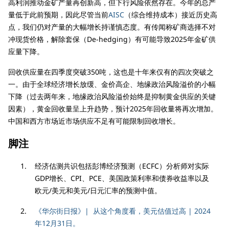
高利润推动金矿产量再创新高，但下行风险依然存在。今年的总产
量低于此前预期，因此尽管当前
AISC
（综合维持成本）接近历史高
点，我们仍对产量的大幅增长持谨慎态度。有传闻称矿商选择不对
冲现货价格，解除套保（De-hedging）有可能导致2025年金矿供
应量下降。
回收供应量在四季度突破350吨，这也是十年来仅有的四次突破之
一。由于全球经济增长放缓、金价高企、地缘政治风险溢价的小幅
下降（过去两年来，地缘政治风险溢价始终是抑制黄金供应的关键
因素），黄金回收量呈上升趋势，预计2025年回收量将再次增加。
中国和西方市场近市场供应不足有可能限制回收增长。
脚注
经济估测共识包括彭博经济预测（ECFC）分析师对实际
GDP增长、CPI、PCE、美国政策利率和债券收益率以及
欧元/美元和美元/日元汇率的预测中值。
《华尔街日报》| 从这个角度看，美元估值过高 | 2024
年12月31日。