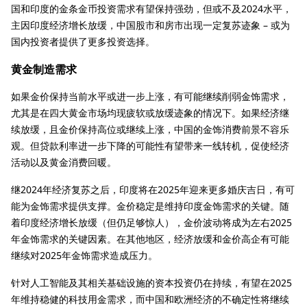
国和印度的金条金币投资需求有望保持强劲，但或不及2024水平，
主因印度经济增长放缓，中国股市和房市出现一定复苏迹象 – 或为
国内投资者提供了更多投资选择。
黄金制造需求
如果金价保持当前水平或进一步上涨，有可能继续削弱金饰需求，
尤其是在四大黄金市场均现疲软或放缓迹象的情况下。如果经济继
续放缓，且金价保持高位或继续上涨，中国的金饰消费前景不容乐
观。但贷款利率进一步下降的可能性有望带来一线转机，促使经济
活动以及黄金消费回暖。
继2024年经济复苏之后，印度将在2025年迎来更多婚庆吉日，有可
能为金饰需求提供支撑。金价稳定是维持印度金饰需求的关键。随
着印度经济增长放缓（但仍足够惊人），金价波动将成为左右2025
年金饰需求的关键因素。在其他地区，经济放缓和金价高企有可能
继续对2025年金饰需求造成压力。
针对人工智能及其相关基础设施的资本投资仍在持续，有望在2025
年维持稳健的科技用金需求，而中国和欧洲经济的不确定性将继续