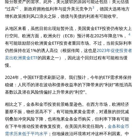
险分散资产的需求。此外，美元疲软的原因可能还包括：美元估值
2
3
“过高”
、新政府拥抱低利率与提升美元竞争力
，德国大选将地方
增长政策推到风口浪尖之际，德债与美债的利差有可能收窄。
从地区来看，虽然目前出现短暂外流，美国黄金ETF投资仍有较大上
4
行空间。欧洲方面，欧洲央行（ECB）预计将在2025年降息1%，
有可能鼓励部分欧洲黄金ETF投资者重回市场。不过，当前实际利率
仍然保持在近1%的诱人高位（根据传闻，这也是
2023年促使投资者
卖出欧洲黄金ETF
的因素之一），因此这个回归过程有可能相当缓
慢。
2024年，中国ETF需求刷新记录。我们预计，今年的ETF需求将保持
稳健：人民币的潜在波动和债券收益率的下降带来的“利好”将抵消高
基数以及潜在风险情偏好上升带来的“利空”。
相比之下，金条和金币投资前景略显逊色。在西方市场，欧洲经济
萎靡不振，物价居高不下，有可能拖累黄金需求，对通胀的担忧减
弱叠加冲突风险下降，也将拖累金条金币购买，但利率下降有可能
在下半年推动投资者恢复投资。在美国共和党任期内，
金条和金币
需求历来低于平均水平
；但地缘政治环境将对冲这种不利因素。中