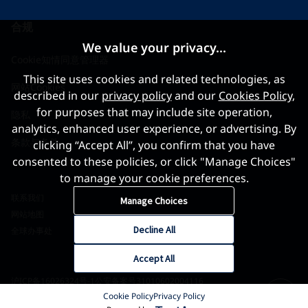
合规
We value your privacy...
Cookie知情同意管理器
This site uses cookies and related technologies, as
网站Cookies
described in our
privacy policy
and our
Cookies Policy
,
for purposes that may include site operation,
隐私
analytics, enhanced user experience, or advertising. By
条款与条件
clicking “Accept All”, you confirm that you have
consented to these policies, or click "Manage Choices"
to manage your cookie preferences.
联系我们
Manage Choices
网站地图
Decline All
全球办事处
Accept All
沪ICP备16026324号-1
公安备案号31010602004116
Cookie Policy
Privacy Policy
©2026 世界黄金协会 版权所有