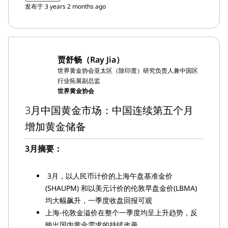
在金价上涨和季节性因素的影响下，上海黄金交易
发布于 3 years 2 months ago
所(SGE)黄金出库量为120吨，较上月减少37吨
中国市场的黄金ETF资产管理总规模(AUM)小幅下
降约合3,300万美元（2.3亿元人民币）至32亿美元
（220亿元人民币），同时持仓减少0.5吨至50吨
贾舒畅（Ray Jia）
中国官方黄金储备进一步增加8吨至2,076吨，连续
世界黄金协会亚太区（除印度）研究负责人兼中国区
第六个月增储黄金，目前黄金占中国总外汇储备的
行业拓展副总监
3.9%
世界黄金协会
据中国海关最新消息， 3月份中国进口黄金178
3月中国黄金市场：中国连续第五个月
吨，一季度进口总量达到442吨，是自2015年以来
增加黄金储备
最强劲的一季度表现
3月摘要：
3月，以人民币计价的上海午盘基准金价
(SHAUPM) 和以美元计价的伦敦早盘金价(LBMA)
均大幅飙升，一季度收盘回报可观
上海-伦敦金溢价在整个一季度均呈上升趋势，反
映出国内黄金需求的持续改善