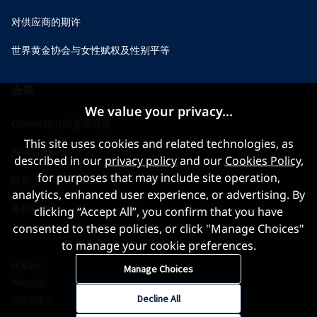
对供应商的期许
世界黄金协会与女性赋权及性别平等
合规
We value your privacy...
Cookie知情同意管理器
This site uses cookies and related technologies, as
网站Cookies
described in our
privacy policy
and our
Cookies Policy
,
for purposes that may include site operation,
隐私
analytics, enhanced user experience, or advertising. By
条款与条件
clicking “Accept All”, you confirm that you have
consented to these policies, or click "Manage Choices"
to manage your cookie preferences.
联系我们
Manage Choices
网站地图
Decline All
全球办事处