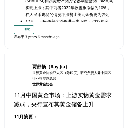
(SHAUPM)和以美元计价的伦敦早盘金价(LBMA)均
实现上涨；其中前者2022年收盘报涨幅为10%，
在人民币走弱的情况下涨势比美元金价更为强劲
12月，上海-伦敦金溢价进一步下降；2022年全
年，中国黄金市场的供需变动始终是境内外黄金价
博客
差的主要驱动因素
发布于 3 years 6 months ago
上个月是上海黄金交易所十年以来最低的12月份黄
金出库量；2022年上游实物黄金需求为1,571吨，
较2021年低了174吨
12月，中国黄金ETF实现0.9吨的正需求，但为时
贾舒畅（Ray Jia）
已晚，无法扭转全年24吨（约合14亿美元，98亿
世界黄金协会亚太区（除印度）研究负责人兼中国区
元人民币）的流出，也是有史以来最大规模的年度
行业拓展副总监
黄金ETF流出量
世界黄金协会
12月，中国人民银行（PBoC）又宣布购入30吨黄
11月中国黄金市场：上游实物黄金需求
金，沉寂了三年之后连续两个月增加黄金储备，黄
减弱，央行宣布其黄金储备上升
金总储备进而增至2,011吨，2022年全年增幅为62
吨
11月摘要：