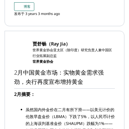
3月，上海黄金交易所(SGE)的黄金出库量为157
博客
吨，较上月小幅下降13吨，但较上年同比增长57
发布于 3 years 3 months ago
吨；3月的稳健表现也促使今年出现了自2019年以
来最强劲的一季度上游实物黄金需求
3月，中国市场的黄金ETF基金出现了2023年的首
次月度流入，持仓增加3.2吨（+32亿美元，+220
贾舒畅（Ray Jia）
亿元人民币）；但一季度整体流量仍为负
世界黄金协会亚太区（除印度）研究负责人兼中国区
3月，中国人民银行(PBoC)公布购金18吨，连续第
行业拓展副总监
五个月增加黄金储备；一季度共计58吨的增储也使
世界黄金协会
得中国的黄金储备总量升至2,068吨
2月中国黄金市场：实物黄金需求强
2023年前两个月，中国的黄金进口总量为244吨，
劲，央行再度宣布增持黄金
是自2015年以来最强势的黄金进口年度开局，与
同期强劲的上游实物黄金需求保持一致
2月摘要：
虽然国内外金价在二月有所下滑——以美元计价的
伦敦早盘金价（LBMA）下跌了5%，以人民币计价
的上海误判基准金价（SHAUPM）跌幅为1%——