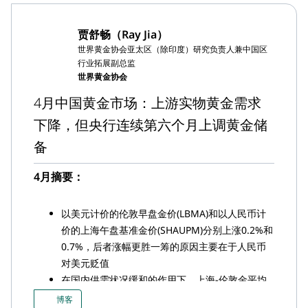
截至5月底，中国市场黄金ETF资产管理总规模
(AUM)进一步下降至31亿美元（220亿元人民
贾舒畅（Ray Jia）
币），同时持仓减少至49.4吨
世界黄金协会亚太区（除印度）研究负责人兼中国区
截至5月底，中国官方黄金储备已达到2,092吨，较
行业拓展副总监
上月增加16吨，实现连续第七个月上涨
世界黄金协会
4月，中国黄金进口量降至124吨（-54吨），主要
4月中国黄金市场：上游实物黄金需求
是受到季节性因素和境内外黄金溢价收窄的影响
下降，但央行连续第六个月上调黄金储
备
4月摘要：
以美元计价的伦敦早盘金价(LBMA)和以人民币计
价的上海午盘基准金价(SHAUPM)分别上涨0.2%和
0.7%，后者涨幅更胜一筹的原因主要在于人民币
对美元贬值
在国内供需状况缓和的作用下，上海-伦敦金平均
溢价大幅收窄
博客