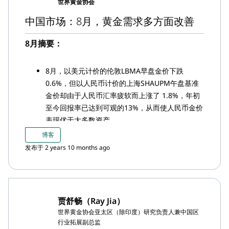
世界黄金协会
中国市场：8月，黄金需求多方面改善
8月摘要：
8月，以美元计价的伦敦LBMA早盘金价下跌
0.6%，但以人民币计价的上海SHAUPM午盘基准
金价却由于人民币汇率疲软而上涨了 1.8%，年初
至今回报率已达到可观的13%，从而使人民币金价
表现优于大多数资产
由于七夕情人节和9月各大金饰珠宝展推升黄金补
博客
货需求，8月份上海黄金交易所(SGE)的黄金出库量
发布于 2 years 10 months ago
为161吨，较 6 月份显著回升
8 月，上海-伦敦金平均价差飙升至历史新高，这
可能由中国本地供需状况持续收紧所致
中国市场黄金 ETF 连续第三个月实现流入，8月管
贾舒畅（Ray Jia）
理资产总规模(AUM)增加约合 20 亿元人民币
世界黄金协会亚太区（除印度）研究负责人兼中国区
（+2.93 亿美元），达到 260 亿元人民币（约合
行业拓展副总监