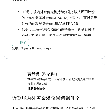
10月，境内外金价走势持续分化；以人民币计价
的上海午盘基准金价(SHAUPM)上涨1%，而以美元
计价的伦敦早盘金价(LBMA)则下跌2%
10月，上海-伦敦金溢价仍保持高位，但受到疫情
不确定性的影响，国内黄金需求前景“乌云密布”，
因此10月下旬上海-伦敦金溢价收窄
博客
10月，季节性疲软与疫情相关因素影响了上海黄金
发布于 3 years 8 months ago
交易所(SGE)的黄金出库量，后者较上月下降81吨
10月，中国黄金ETF流出6吨（约合3.31亿美元，
20亿元人民币）；截至10月底，中国黄金ETF总资
产管理规模(AUM)达52吨（约合30亿美元，200亿
贾舒畅（Ray Jia）
元人民币）
世界黄金协会亚太区（除印度）研究负责人兼中国区
行业拓展副总监
世界黄金协会
近期境内外黄金溢价缘何飙升？
中国境内外黄金溢价近期持续飙涨，9月溢价已达近六年