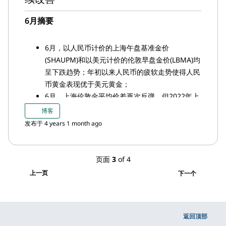
6月摘要
6月，以人民币计价的上海午盘基准金价
(SHAUPM)和以美元计价的伦敦早盘金价(LBMA)均
呈下跌趋势；年初以来人民币的疲软走势使得人民
币黄金表现优于美元黄金；
6月，上海伦敦金平均价差再次反弹，但2022年上
半年的整体价差明显低于往年；
博客
6月，中国黄金ETF流入0.3吨（约合3,700万美
发布于 4 years 1 month ago
元，7,300万元人民币），上半年共计净流出18.3
吨（约合10亿美元，52亿元人民币）；
随着国内经济活动的持续恢复，6月上海黄金交易
页面
3
of 4
所(SGE)的黄金出库量也延续了上升趋势；但由于
上一页
下一个
疫情的整体影响，上半年的总出库量还是较去年同
期下降了12%。
返回顶部