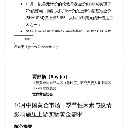
11月，以美元计价的伦敦早盘金价(LBMA)实现了
7%的涨幅，而以人民币计价的上海午盘基准金价
(SHAUPM)仅上涨3.6% - 人民币对美元的升值是主
因之一；
虽然上海-伦敦金差价仍保持高位，但自10月下旬
以来持续收窄，11月平均值为20美元/盎司，较上
博客
月下跌17美元/盎司
发布于 3 years 7 months ago
尽管因季节性因素出现小幅月环比反弹，但上个月
的上海黄金交易所（SGE）的黄金出库量为自2013
年最低的11月
11月，中国黄金ETF净流出18吨（约合1.02亿美
贾舒畅（Ray Jia）
元，人民币7.3亿元） ，截至月末总持仓降至50.5
世界黄金协会亚太区（除印度）研究负责人兼中国区
吨（约合29亿美元，205亿元人民币）
行业拓展副总监
11月，中国人民银行（PBoC）增储黄金32吨，这
世界黄金协会
也是自2019年9月以来中国央行首次宣布其黄金储
10月中国黄金市场，季节性因素与疫情
备的增加。
影响施压上游实物黄金需求
核心摘要