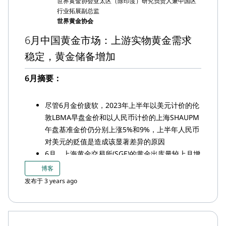
世界黄金协会亚太区（除印度）研究负责人兼中国区
（230亿元人民币）； 与此同时，持仓增加0.7吨
行业拓展副总监
至50.9吨
世界黄金协会
中国人民银行(PBoC)连续第九个月宣布增储黄金，
6月中国黄金市场：上游实物黄金需求
7月中国官方黄金储备增加23吨至2,136吨。
稳定，黄金储备增加
6月摘要：
尽管6月金价疲软，2023年上半年以美元计价的伦
敦LBMA早盘金价和以人民币计价的上海SHAUPM
午盘基准金价仍分别上涨5%和9%，上半年人民币
对美元的贬值是造成该显著差异的原因
6月，上海黄金交易所(SGE)的黄金出库量较上月增
加13吨至125吨。2023年上半年的上游实物黄金需
博客
求为824吨，同比增长16%，但仍低于近10年平均
发布于 3 years ago
水平
上海-伦敦金价差在上半年先升后降，6月稳定在
3.5美元/盎司，这一定程度反映出了本地的黄金需