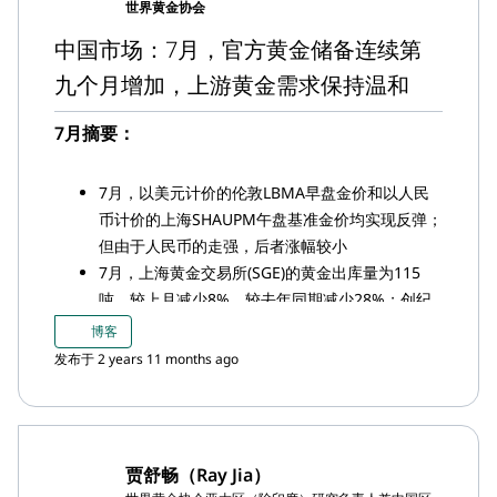
40 亿美元）的总额
世界黄金协会
8月，中国人民银行(PBoC)宣布购金29吨，这已是
中国市场：7月，官方黄金储备连续第
该行连续第十个月报告购金，官方黄金总储备达
九个月增加，上游黄金需求保持温和
2,165吨
7月摘要：
7月，以美元计价的伦敦LBMA早盘金价和以人民
币计价的上海SHAUPM午盘基准金价均实现反弹；
但由于人民币的走强，后者涨幅较小
7月，上海黄金交易所(SGE)的黄金出库量为115
吨，较上月减少8%，较去年同期减少28%；创纪
录的人民币金价、充满挑战的经济形势以及季节性
博客
因素均对该项数据造成压力
发布于 2 years 11 months ago
趋紧的国内黄金供求变化可能是导致7月境内外金
价溢价走高的一大因素
7月，中国市场黄金ETF再次实现小幅流入，流入
约合5,200万美元（约合3.68亿元人民币）；中国
贾舒畅（Ray Jia）
市场黄金ETF资产管理规模(AUM)达32亿美元