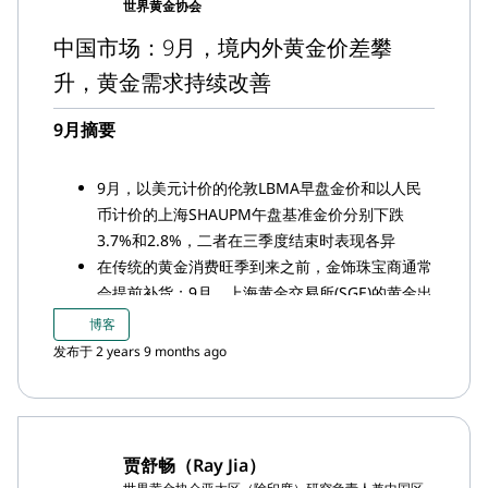
世界黄金协会
中国市场：9月，境内外黄金价差攀
升，黄金需求持续改善
9月摘要
9月，以美元计价的伦敦LBMA早盘金价和以人民
币计价的上海SHAUPM午盘基准金价分别下跌
3.7%和2.8%，二者在三季度结束时表现各异
在传统的黄金消费旺季到来之前，金饰珠宝商通常
会提前补货；9月，上海黄金交易所(SGE)的黄金出
库量为170吨，较上月增加9吨；前三季度出库总
博客
量为446吨，较去年同期减少12%，主要原因在于
发布于 2 years 9 months ago
2022年出现扭曲的季节性走势以及国内金价的上
涨
9月，上海-伦敦金价差创下新高，当月平均价差高
达75美元/盎司，原因可能在于国内黄金净供应的
贾舒畅（Ray Jia）
收紧