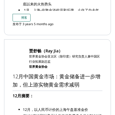
底以来的火热势头
1月，上海-伦敦金溢价温和反弹，止住了自去年
10月以来的跌势，关键原因在于本月强劲的黄金需
博客
求
发布于 3 years 5 months ago
1 月，上海黄金交易所(SGE)的黄金出库量为140
吨，是自2018年以来农历新年月的最高出库量
1月底，中国黄金ETF总持仓为48吨（但当时金价
计算约合30亿美元，200亿元人民币），跌至
贾舒畅（Ray Jia）
2020 年 2 月以来的最低位
世界黄金协会亚太区（除印度）研究负责人兼中国区
1月，中国人民银行(PBoC)再次增储黄金，这已经
行业拓展副总监
是人行连续第三个月增储黄金；与上月相比增储量
世界黄金协会
为15吨，总储备升至2,025吨
12月中国黄金市场：黄金储备进一步增
加，但上游实物黄金需求减弱
12月摘要：
12月，以人民币计价的上海午盘基准金价