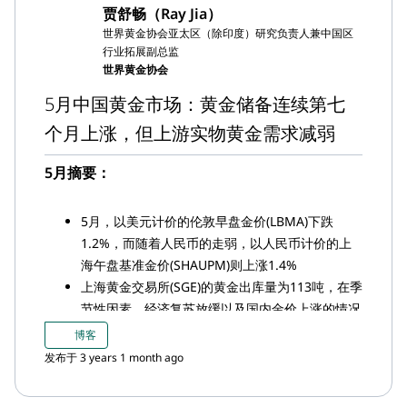
求
贾舒畅（Ray Jia）
尽管6月中国市场黄金ETF实现流入，但上半年依
世界黄金协会亚太区（除印度）研究负责人兼中国区
旧净流出约合7,400万美元（-4.87亿元人民币），
行业拓展副总监
相当于流出1吨黄金；截至月末，中国市场黄金
世界黄金协会
ETF资产管理规模(AUM)为30亿美元（约合220亿
5月中国黄金市场：黄金储备连续第七
元人民币，50吨）
个月上涨，但上游实物黄金需求减弱
中国人民银行(PBoC)宣布，6月中国官方黄金储备
连续第八个月增加（+21吨）；上半年中国官方黄
5月摘要：
金储备已累计增加103吨至2,113吨
5月，以美元计价的伦敦早盘金价(LBMA)下跌
1.2%，而随着人民币的走弱，以人民币计价的上
海午盘基准金价(SHAUPM)则上涨1.4%
上海黄金交易所(SGE)的黄金出库量为113吨，在季
节性因素、经济复苏放缓以及国内金价上涨的情况
下，较上月减少了8吨；与饱受疫情困扰的2022年
博客
相比，则同比增加了10吨
发布于 3 years 1 month ago
由于上游实物黄金需求的疲软，上海-伦敦金5月平
均溢价持续走低