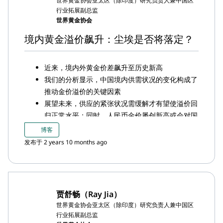
世界黄金协会亚太区（除印度）研究负责人兼中国区
截至9月底，中国市场黄金ETF资产管理规模(AUM)
行业拓展副总监
已连续四个月实现增长，达到270亿元人民币（约
世界黄金协会
合37亿美元，59.7吨）；9月中国市场黄金ETF流
境内黄金溢价飙升：尘埃是否将落定？
入19亿元人民币（约合2.66亿美元，4.2吨），三
季度共流入40亿元人民币（约合6.11亿美元，9.5
吨）
近来，境内外黄金价差飙升至历史新高
9月，中国人民银行(PBoC)宣布再次购金26吨，将
我们的分析显示，中国境内供需状况的变化构成了
其黄金储备总量推高至2,192吨;三季度，中国官方
推动金价溢价的关键因素
黄金储备共增加78吨
展望未来，供应的紧张状况需缓解才有望使溢价回
归正常水平；同时，人民币金价屡创新高或会对国
内需求产生负面影响
博客
发布于 2 years 10 months ago
贾舒畅（Ray Jia）
世界黄金协会亚太区（除印度）研究负责人兼中国区
行业拓展副总监