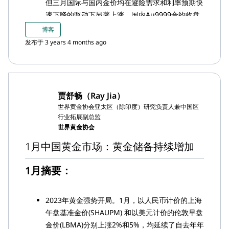
但三月国际与国内金价均在避险需求和利率预期快
速下降的驱动下显著上涨，国内Au9999合约收盘
价更是在3月20日创下历史新高
博客
上海-伦敦金溢价继续回升，反映出本月黄金需求
发布于 3 years 4 months ago
之强劲
2月，上海黄金交易所(SGE)的黄金出库量达到169
吨，较上月增加30吨，较去年增加76吨
2月，中国黄金ETF温和流出4,500万美元（约合
贾舒畅（Ray Jia）
3.13亿元人民币），总持仓现为47.4吨（约合28亿
世界黄金协会亚太区（除印度）研究负责人兼中国区
美元，200亿元人民币）
行业拓展副总监
2月，中国人民银行(PBoC)再次报告购金25吨，截
世界黄金协会
至该月底其黄金储备总量已达到2,050吨
1月中国黄金市场：黄金储备持续增加
1月摘要：
2023年黄金强势开局。1月，以人民币计价的上海
午盘基准金价(SHAUPM) 和以美元计价的伦敦早盘
金价(LBMA)分别上涨2%和5%，均延续了自去年年