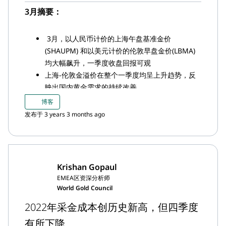
3月摘要：
3月，以人民币计价的上海午盘基准金价
(SHAUPM) 和以美元计价的伦敦早盘金价(LBMA)
均大幅飙升，一季度收盘回报可观
上海-伦敦金溢价在整个一季度均呈上升趋势，反
映出国内黄金需求的持续改善
3月，上海黄金交易所(SGE)的黄金出库量为157
博客
吨，较上月小幅下降13吨，但较上年同比增长57
发布于 3 years 3 months ago
吨；3月的稳健表现也促使今年出现了自2019年以
来最强劲的一季度上游实物黄金需求
3月，中国市场的黄金ETF基金出现了2023年的首
次月度流入，持仓增加3.2吨（+32亿美元，+220
Krishan Gopaul
亿元人民币）；但一季度整体流量仍为负
EMEA区资深分析师
3月，中国人民银行(PBoC)公布购金18吨，连续第
World Gold Council
五个月增加黄金储备；一季度共计58吨的增储也使
2022年采金成本创历史新高，但四季度
得中国的黄金储备总量升至2,068吨
2023年前两个月，中国的黄金进口总量为244吨，
有所下降